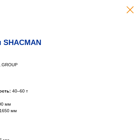
ач SHACMAN
R.GROUP
ость:
40–60 т
00 мм
 1650 мм