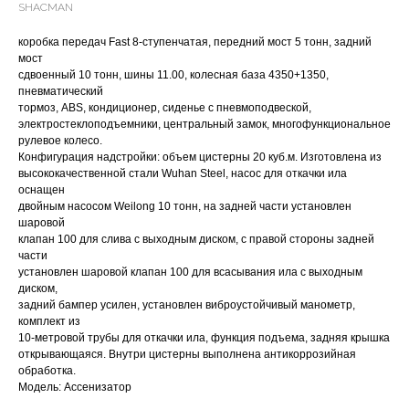
SHACMAN
коробка передач Fast 8-ступенчатая, передний мост 5 тонн, задний
мост
сдвоенный 10 тонн, шины 11.00, колесная база 4350+1350,
пневматический
тормоз, ABS, кондиционер, сиденье с пневмоподвеской,
электростеклоподъемники, центральный замок, многофункциональное
рулевое колесо.
Конфигурация надстройки: объем цистерны 20 куб.м. Изготовлена из
высококачественной стали Wuhan Steel, насос для откачки ила
оснащен
двойным насосом Weilong 10 тонн, на задней части установлен
шаровой
клапан 100 для слива с выходным диском, с правой стороны задней
части
установлен шаровой клапан 100 для всасывания ила с выходным
диском,
задний бампер усилен, установлен виброустойчивый манометр,
комплект из
10-метровой трубы для откачки ила, функция подъема, задняя крышка
открывающаяся. Внутри цистерны выполнена антикоррозийная
обработка.
Модель: Ассенизатор