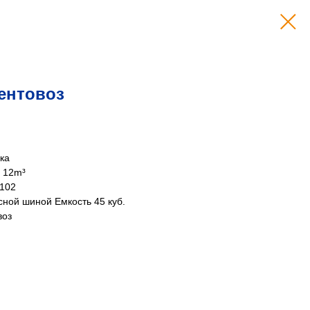
ентовоз
ка
 12m³
4102
ной шиной Емкость 45 куб.
воз